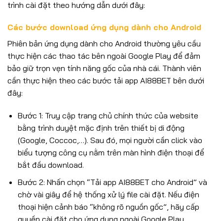
trình cài đặt theo hướng dẫn dưới đây:
Các bước download ứng dụng dành cho Android
Phiên bản ứng dụng dành cho Android thường yêu cầu
thực hiện các thao tác bên ngoài Google Play để đảm
bảo giữ trọn vẹn tính năng gốc của nhà cái. Thành viên
cần thực hiện theo các bước tải app AI88BET bên dưới
đây:
Bước 1: Truy cập trang chủ chính thức của website
bằng trình duyệt mặc định trên thiết bị di động
(Google, Coccoc,…). Sau đó, mọi người cần click vào
biểu tượng công cụ nằm trên màn hình điện thoại để
bắt đầu download.
Bước 2: Nhấn chọn “Tải app AI88BET cho Android” và
chờ vài giây để hệ thống xử lý file cài đặt. Nếu điện
thoại hiện cảnh báo “không rõ nguồn gốc”, hãy cấp
quyền cài đặt cho ứng dụng ngoài Google Play.