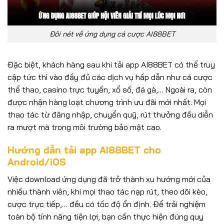
Đôi nét về ứng dụng cá cược AI88BET
Đặc biệt, khách hàng sau khi tải app AI88BET có thể truy
cập tức thì vào đầy đủ các dịch vụ hấp dẫn như cá cược
thể thao, casino trực tuyến, xổ số, đá gà,… Ngoài ra, còn
được nhận hàng loạt chương trình ưu đãi mới nhất. Mọi
thao tác từ đăng nhập, chuyển quỹ, rút thưởng đều diễn
ra mượt mà trong môi trường bảo mật cao.
Hướng dẫn tải app AI88BET cho
Android/iOS
Việc download ứng dụng đã trở thành xu hướng mới của
nhiều thành viên, khi mọi thao tác nạp rút, theo dõi kèo,
cược trực tiếp,… đều có tốc độ ổn định. Để trải nghiệm
toàn bộ tính năng tiện lợi, bạn cần thực hiện đúng quy