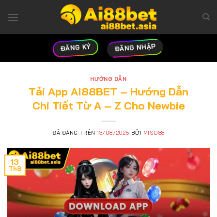
Chuyển
đến
nội
dung
ĐĂNG NHẬP
ĐĂNG KÝ
HƯỚNG DẪN
Tải App AI88BET – Hướng Dẫn
Chi Tiết Từ A – Z Cho Newbie
ĐÃ ĐĂNG TRÊN
13/08/2025
BỞI
MISO88
13
Th8