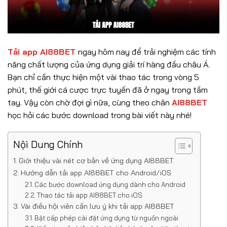
Tải app AI88BET
ngay hôm nay để trải nghiệm các tính
năng chất lượng của ứng dụng giải trí hàng đầu châu Á.
Bạn chỉ cần thực hiện một vài thao tác trong vòng 5
phút, thế giới cá cược trực tuyến đã ở ngay trong tầm
tay. Vậy còn chờ đợi gì nữa, cùng theo chân
AI88BET
học hỏi các bước download trong bài viết này nhé!
Nội Dung Chính
Giới thiệu vài nét cơ bản về ứng dụng AI88BET
Hướng dẫn tải app AI88BET cho Android/iOS
Các bước download ứng dụng dành cho Android
Thao tác tải app AI88BET cho iOS
Vài điều hội viên cần lưu ý khi tải app AI88BET
Bật cấp phép cài đặt ứng dụng từ nguồn ngoài