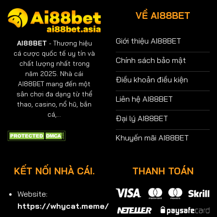
Kíp
2026
Nhận
VỀ AI88BET
Định
Cực
Chuẩn
Giới thiệu AI88BET
AI88BET
- Thương hiệu
cá cược quốc tế uy tín và
Chính sách bảo mật
chất lượng nhất trong
năm 2025. Nhà cái
Điều khoản điều kiện
AI88BET mang đến một
sân chơi đa dạng từ thể
Liên hệ AI88BET
thao, casino, nổ hũ, bắn
cá,...
Đại lý AI88BET
Khuyến mãi AI88BET
KẾT NỐI NHÀ CÁI.
THANH TOÁN
Website:
https://whycat.meme/