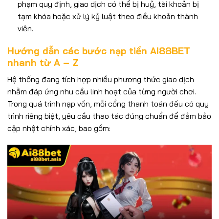
phạm quy định, giao dịch có thể bị huỷ, tài khoản bị
tạm khóa hoặc xử lý kỷ luật theo điều khoản thành
viên.
Hướng dẫn các bước nạp tiền AI88BET
nhanh từ A – Z
Hệ thống đang tích hợp nhiều phương thức giao dịch
nhằm đáp ứng nhu cầu linh hoạt của từng người chơi.
Trong quá trình nạp vốn, mỗi cổng thanh toán đều có quy
trình riêng biệt, yêu cầu thao tác đúng chuẩn để đảm bảo
cập nhật chính xác, bao gồm: