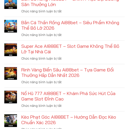
Hải
Săn Thưởng Lớn
Tặc
ở
Chức năng bình luận bị tắt
AI88BET
Bắn
–
Cá
Bắn Cá Thần Rồng Ai88bet – Siêu Phẩm Không
Săn
Xèng
Boss
Thể Bỏ Lỡ 2026
AI88BET
Hấp
ở
Chức năng bình luận bị tắt
–
Dẫn,
Bắn
Chinh
Thưởng
Cá
Super Ace AI88BET – Slot Game Không Thể Bỏ
Phục
Cực
Thần
Đại
Lỡ Tại Nhà Cái
Lớn
Rồng
Dương
ở
Chức năng bình luận bị tắt
Ai88bet
Săn
Super
–
Thưởng
Ace
Rinh Vàng Biển Sâu Ai88bet – Tựa Game Đổi
Siêu
Lớn
AI88BET
Phẩm
Thưởng Hấp Dẫn Nhất 2026
–
Không
ở
Chức năng bình luận bị tắt
Slot
Thể
Rinh
Game
Bỏ
Vàng
Nổ Hũ 777 AI88BET – Khám Phá Sức Hút Của
Không
Lỡ
Biển
Thể
Game Slot Đỉnh Cao
2026
Sâu
Bỏ
ở
Chức năng bình luận bị tắt
Ai88bet
Lỡ
Nổ
–
Tại
Hũ
Kèo Phạt Góc AI88BET – Hướng Dẫn Đọc Kèo
Tựa
Nhà
777
Game
Chuẩn Xác 2026
Cái
AI88BET
Đổi