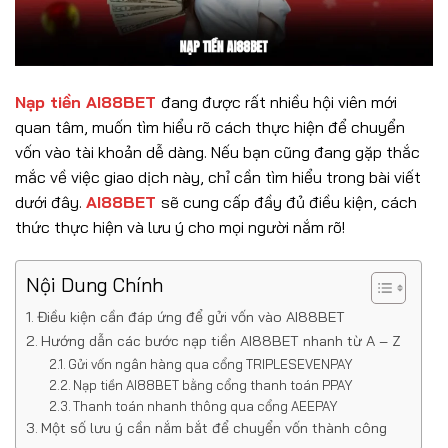
Nạp tiền AI88BET
đang được rất nhiều hội viên mới
quan tâm, muốn tìm hiểu rõ cách thực hiện để chuyển
vốn vào tài khoản dễ dàng. Nếu bạn cũng đang gặp thắc
mắc về việc giao dịch này, chỉ cần tìm hiểu trong bài viết
dưới đây.
AI88BET
sẽ cung cấp đầy đủ điều kiện, cách
thức thực hiện và lưu ý cho mọi người nắm rõ!
Nội Dung Chính
Điều kiện cần đáp ứng để gửi vốn vào AI88BET
Hướng dẫn các bước nạp tiền AI88BET nhanh từ A – Z
Gửi vốn ngân hàng qua cổng TRIPLESEVENPAY
Nạp tiền AI88BET bằng cổng thanh toán PPAY
Thanh toán nhanh thông qua cổng AEEPAY
Một số lưu ý cần nắm bắt để chuyển vốn thành công