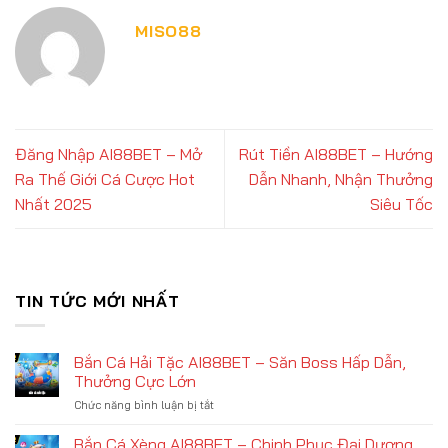
MISO88
Đăng Nhập AI88BET – Mở
Rút Tiền AI88BET – Hướng
Ra Thế Giới Cá Cược Hot
Dẫn Nhanh, Nhận Thưởng
Nhất 2025
Siêu Tốc
TIN TỨC MỚI NHẤT
Bắn Cá Hải Tặc AI88BET – Săn Boss Hấp Dẫn,
Thưởng Cực Lớn
ở
Chức năng bình luận bị tắt
Bắn
Cá
Bắn Cá Xèng AI88BET – Chinh Phục Đại Dương