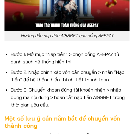
Hướng dẫn nạp tiền AI88BET qua cổng AEEPAY
Bước 1: Mở mục “Nạp tiền” > chọn cổng AEEPAY từ
danh sách hệ thống hiển thị.
Bước 2: Nhập chính xác vốn cần chuyển > nhấn “Nạp
Tiền” để hệ thống hiển thị chi tiết thanh toán.
Bước 3: Chuyển khoản đúng tài khoản nhận > nhập
đúng mã nội dung > hoàn tất
nạp tiền AI88BET trong
thời gian yêu cầu.
Một số lưu ý cần nắm bắt để chuyển vốn
thành công