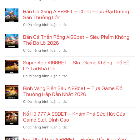
Bắn
Cá
Bắn Cá Xèng AI88BET – Chinh Phục Đại Dương
Hải
Săn Thưởng Lớn
Tặc
ở
Chức năng bình luận bị tắt
AI88BET
Bắn
–
Cá
Bắn Cá Thần Rồng Ai88bet – Siêu Phẩm Không
Săn
Xèng
Boss
Thể Bỏ Lỡ 2026
AI88BET
Hấp
ở
Chức năng bình luận bị tắt
–
Dẫn,
Bắn
Chinh
Thưởng
Cá
Super Ace AI88BET – Slot Game Không Thể Bỏ
Phục
Cực
Thần
Đại
Lỡ Tại Nhà Cái
Lớn
Rồng
Dương
ở
Chức năng bình luận bị tắt
Ai88bet
Săn
Super
–
Thưởng
Ace
Rinh Vàng Biển Sâu Ai88bet – Tựa Game Đổi
Siêu
Lớn
AI88BET
Phẩm
Thưởng Hấp Dẫn Nhất 2026
–
Không
ở
Chức năng bình luận bị tắt
Slot
Thể
Rinh
Game
Bỏ
Vàng
Nổ Hũ 777 AI88BET – Khám Phá Sức Hút Của
Không
Lỡ
Biển
Thể
Game Slot Đỉnh Cao
2026
Sâu
Bỏ
ở
Chức năng bình luận bị tắt
Ai88bet
Lỡ
Nổ
–
Tại
Hũ
Kèo Phạt Góc AI88BET – Hướng Dẫn Đọc Kèo
Tựa
Nhà