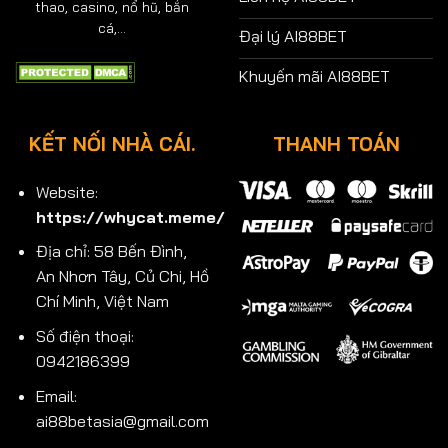
thao, casino, nổ hũ, bắn
cá,...
Đại lý AI88BET
Khuyến mãi AI88BET
KẾT NỐI NHÀ CÁI.
THANH TOÁN
Website:
https://whycat.meme/
Địa chỉ:
58 Bến Đình,
An Nhơn Tây, Củ Chi, Hồ
Chí Minh, Việt Nam
Số điện thoại:
0942186399
Email:
ai88betasia@gmail.com