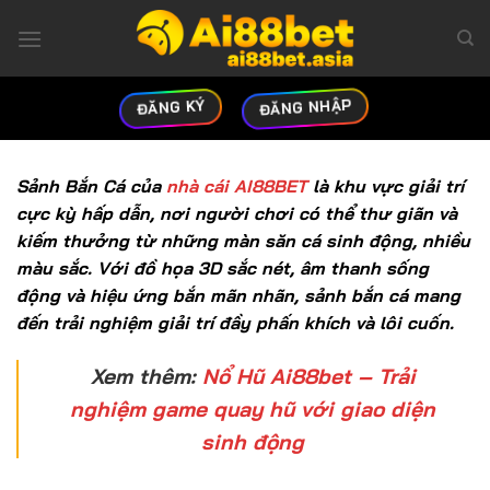
Chuyển
đến
nội
dung
ĐĂNG NHẬP
ĐĂNG KÝ
Sảnh Bắn Cá của
nhà cái AI88BET
là khu vực giải trí
cực kỳ hấp dẫn, nơi người chơi có thể thư giãn và
kiếm thưởng từ những màn săn cá sinh động, nhiều
màu sắc. Với đồ họa 3D sắc nét, âm thanh sống
động và hiệu ứng bắn mãn nhãn, sảnh bắn cá mang
đến trải nghiệm giải trí đầy phấn khích và lôi cuốn.
Xem thêm:
Nổ Hũ Ai88bet – Trải
nghiệm game quay hũ với giao diện
sinh động