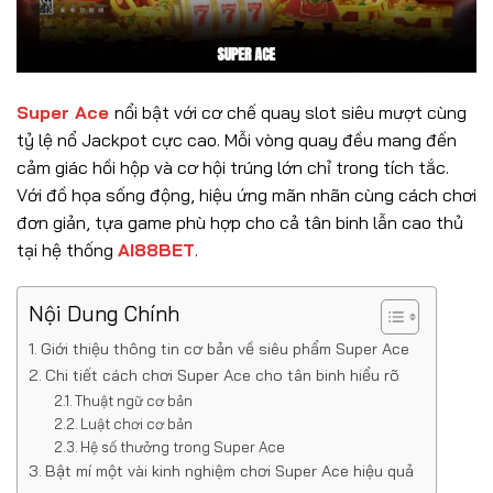
Super Ace
nổi bật với cơ chế quay slot siêu mượt cùng
tỷ lệ nổ Jackpot cực cao. Mỗi vòng quay đều mang đến
cảm giác hồi hộp và cơ hội trúng lớn chỉ trong tích tắc.
Với đồ họa sống động, hiệu ứng mãn nhãn cùng cách chơi
đơn giản, tựa game phù hợp cho cả tân binh lẫn cao thủ
tại hệ thống
AI88BET
.
Nội Dung Chính
Giới thiệu thông tin cơ bản về siêu phẩm Super Ace
Chi tiết cách chơi Super Ace cho tân binh hiểu rõ
Thuật ngữ cơ bản
Luật chơi cơ bản
Hệ số thưởng trong Super Ace
Bật mí một vài kinh nghiệm chơi Super Ace hiệu quả