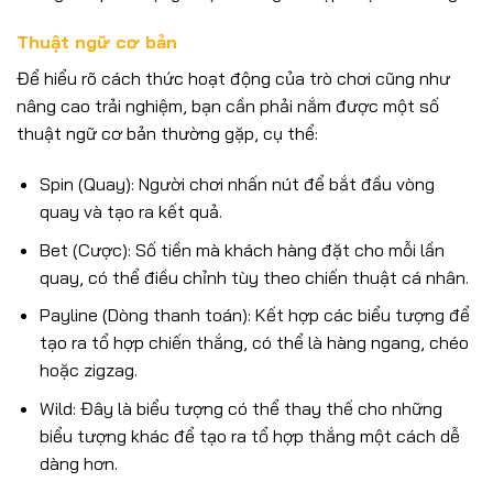
Thuật ngữ cơ bản
Để hiểu rõ cách thức hoạt động của trò chơi cũng như
nâng cao trải nghiệm, bạn cần phải nắm được một số
thuật ngữ cơ bản thường gặp, cụ thể:
Spin (Quay): Người chơi nhấn nút để bắt đầu vòng
quay và tạo ra kết quả.
Bet (Cược): Số tiền mà khách hàng đặt cho mỗi lần
quay, có thể điều chỉnh tùy theo chiến thuật cá nhân.
Payline (Dòng thanh toán): Kết hợp các biểu tượng để
tạo ra tổ hợp chiến thắng, có thể là hàng ngang, chéo
hoặc zigzag.
Wild: Đây là biểu tượng có thể thay thế cho những
biểu tượng khác để tạo ra tổ hợp thắng một cách dễ
dàng hơn.