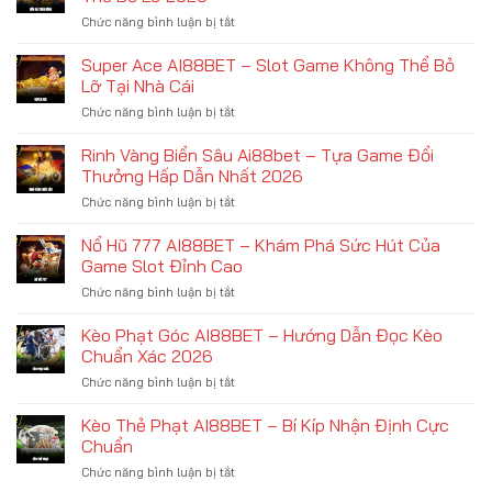
AI88BET
Hấp
ở
Chức năng bình luận bị tắt
–
Dẫn,
Bắn
Chinh
Thưởng
Cá
Super Ace AI88BET – Slot Game Không Thể Bỏ
Phục
Cực
Thần
Đại
Lỡ Tại Nhà Cái
Lớn
Rồng
Dương
ở
Chức năng bình luận bị tắt
Ai88bet
Săn
Super
–
Thưởng
Ace
Rinh Vàng Biển Sâu Ai88bet – Tựa Game Đổi
Siêu
Lớn
AI88BET
Phẩm
Thưởng Hấp Dẫn Nhất 2026
–
Không
ở
Chức năng bình luận bị tắt
Slot
Thể
Rinh
Game
Bỏ
Vàng
Nổ Hũ 777 AI88BET – Khám Phá Sức Hút Của
Không
Lỡ
Biển
Thể
Game Slot Đỉnh Cao
2026
Sâu
Bỏ
ở
Chức năng bình luận bị tắt
Ai88bet
Lỡ
Nổ
–
Tại
Hũ
Kèo Phạt Góc AI88BET – Hướng Dẫn Đọc Kèo
Tựa
Nhà
777
Game
Chuẩn Xác 2026
Cái
AI88BET
Đổi
ở
Chức năng bình luận bị tắt
–
Thưởng
Kèo
Khám
Hấp
Phạt
Kèo Thẻ Phạt AI88BET – Bí Kíp Nhận Định Cực
Phá
Dẫn
Góc
Sức
Chuẩn
Nhất
AI88BET
Hút
2026
ở
Chức năng bình luận bị tắt
–
Của
Kèo